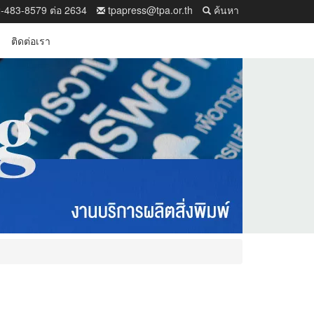
-483-8579 ต่อ 2634
tpapress@tpa.or.th
ค้นหา
ติดต่อเรา