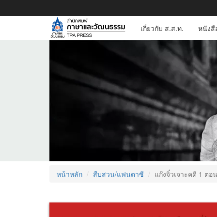
เกี่ยวกับ ส.ส.ท.
หนังส
หน้าหลัก
สืบสวน/แฟนตาซี
แก๊งจิ๋วเจาะคดี 1 ตอ