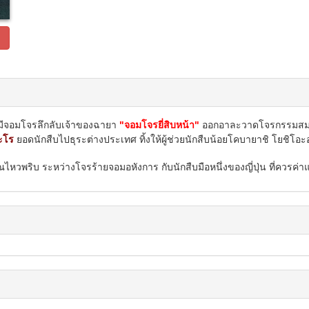
ีจอมโจรลึกลับเจ้าของฉายา
ออกอาละวาดโจรกรรมสมบัติอ
"จอมโจรยี่สิบหน้า"
ะโร
ยอดนักสืบไปธุระต่างประเทศ ทิ้งให้ผู้ช่วยนักสืบน้อยโคบายาชิ โยชิโอะอ
หวพริบ ระหว่างโจรร้ายจอมอหังการ กับนักสืบมือหนึ่งของญี่ปุ่น ที่ควรค่าแ