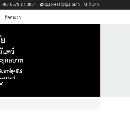
-483-8579 ต่อ 2634
tpapress@tpa.or.th
ค้นหา
ติดต่อเรา