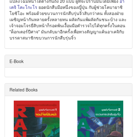
แปลงโฉมหน้าได้ต่างกันถึง 20 แบบ ผู้ที่จะปราบมันได้มีเพียง
อา
เคจิ โคะโกะโร
ยอดนักสืบมือหนึ่งของญี่ปุ่น กับผู้ช่วยโคบายาชิ
โยชิโอะ พร้อมด้วยขบวนการนักสืบรุ่นจิ๋วสิบกว่าคน ทั้งสองฝ่าย
เผชิญหน้ากันหลายครั้งหลายหน ผลัดกันแพ้ผลัดกันชนะบ้าง และ
เจ้าจอมโจรยี่สิบหน้าก็รอดพ้นเงื้อมมือตำรวจไปได้ทุกครั้งในตอน
"ด็อกเตอร์ปีศาจ" มันกลับมาอีกครั้งเพื่อทวงสัญญาแค้นอาเคจิกับ
บรรดาสมาชิกขบวนการนักสืบรุ่นจิ๋ว
E-Book
Related Books