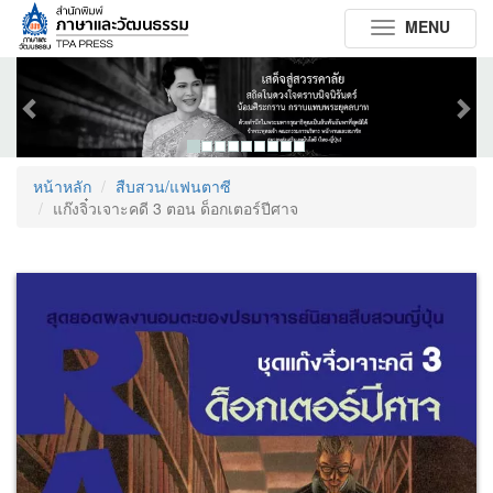
MENU
Toggle
navigation
Previous
Next
หน้าหลัก
สืบสวน/แฟนตาซี
แก๊งจิ๋วเจาะคดี 3 ตอน ด็อกเตอร์ปีศาจ