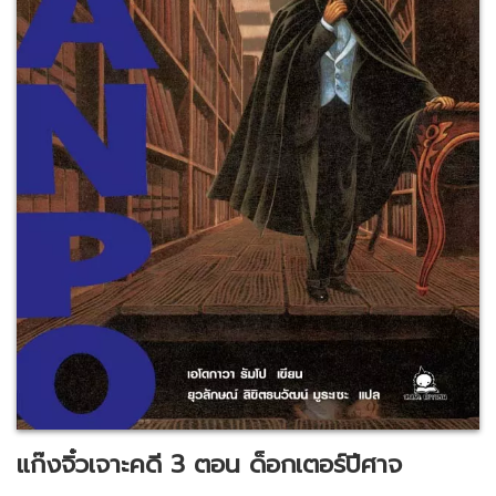
แก๊งจิ๋วเจาะคดี 3 ตอน ด็อกเตอร์ปีศาจ