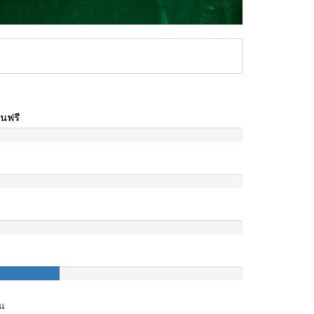
อนฟรี
น