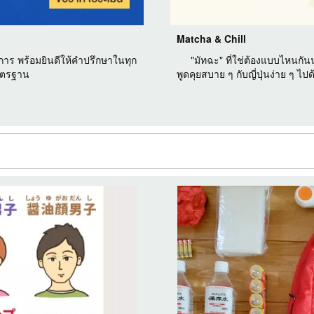
Matcha & Chill
การ พร้อมยินดีให้คำปรึกษาในทุก
"มัทฉะ" ที่ใช่ต้องแบบไหนกันนะ
มาตรฐาน
พูดคุยสบาย ๆ กับญี่ปุ่นง่าย ๆ ไปด