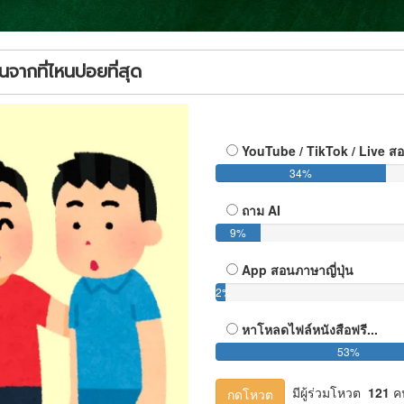
นจากที่ไหนบ่อยที่สุด
YouTube / TikTok / Live ส
34%
ถาม AI
9%
App สอนภาษาญี่ปุ่น
2%
หาโหลดไฟล์หนังสือฟรี...
53%
มีผู้ร่วมโหวต
121
ค
กดโหวต