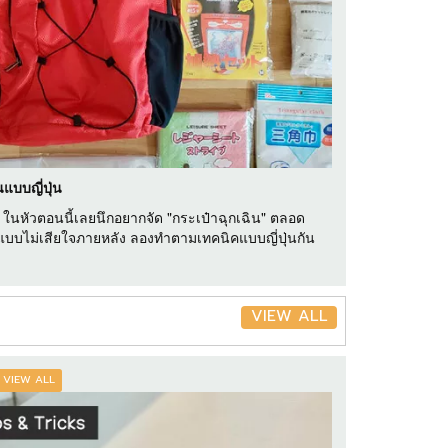
แบบญี่ปุ่น
สุด ในหัวตอนนี้เลยนึกอยากจัด "กระเป๋าฉุกเฉิน" ตลอด
แบบไม่เสียใจภายหลัง ลองทำตามเทคนิคแบบญี่ปุ่นกัน
VIEW ALL
VIEW ALL