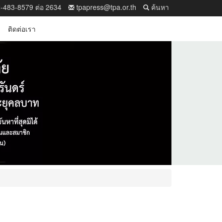
-483-8579 ต่อ 2634
tpapress@tpa.or.th
ค้นหา
ติดต่อเรา