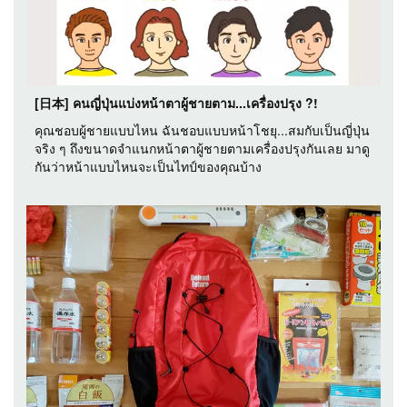
[日本] คนญี่ปุ่นแบ่งหน้าตาผู้ชายตาม...เครื่องปรุง ?!
คุณชอบผู้ชายแบบไหน ฉันชอบแบบหน้าโชยุ...สมกับเป็นญี่ปุ่น
จริง ๆ ถึงขนาดจำแนกหน้าตาผู้ชายตามเครื่องปรุงกันเลย มาดู
กันว่าหน้าแบบไหนจะเป็นไทป์ของคุณบ้าง