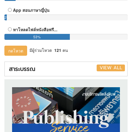
App สอนภาษาญี่ปุ่น
2%
หาโหลดไฟล์หนังสือฟรี...
53%
มีผู้ร่วมโหวต
121
คน
กดโหวต
VIEW ALL
สาระบรรณ