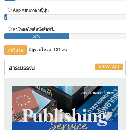
App สอนภาษาญี่ปุ่น
2%
หาโหลดไฟล์หนังสือฟรี...
53%
มีผู้ร่วมโหวต
121
คน
กดโหวต
VIEW ALL
สาระบรรณ