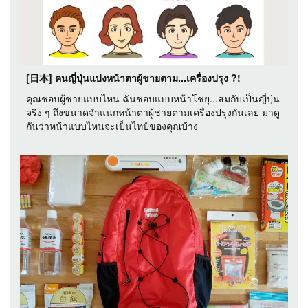
[日本] คนญี่ปุ่นแบ่งหน้าตาผู้ชายตาม...เครื่องปรุง ?!
คุณชอบผู้ชายแบบไหน ฉันชอบแบบหน้าโชยุ...สมกับเป็นญี่ปุ่น
จริง ๆ ถึงขนาดจำแนกหน้าตาผู้ชายตามเครื่องปรุงกันเลย มาดู
กันว่าหน้าแบบไหนจะเป็นไทป์ของคุณบ้าง