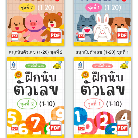
สนุกนับตัวเลข (1-20) ชุดที่ 2
สนุกนับตัวเลข (1-20) ชุดที่ 1