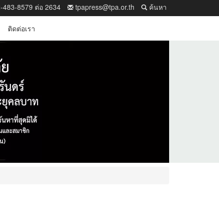
-483-8579 ต่อ 2634
tpapress@tpa.or.th
ค้นหา
ติดต่อเรา