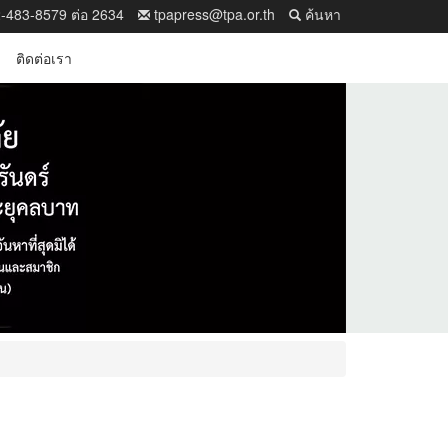
-483-8579 ต่อ 2634
tpapress@tpa.or.th
ค้นหา
ติดต่อเรา