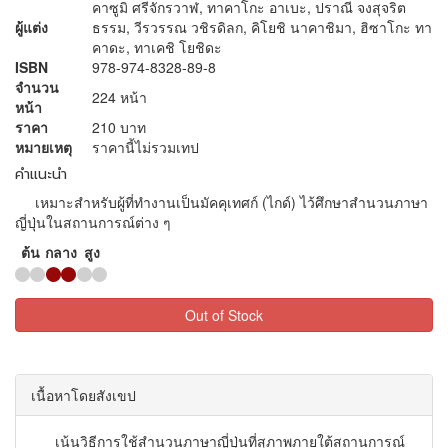
คาซูมิ ศรีจักรวาฬ, ทาคาโกะ อาเบะ, ปราณี จงสุจริต
ผู้แต่ง
ธรรม, วีรวรรณ วชิรดิลก, คิโยชิ นาคาชิมา, ฮิซาโกะ ทา
คาดะ, ทาเคชิ โยชิดะ
ISBN
978-974-8328-89-8
จำนวน
224 หน้า
หน้า
ราคา
210 บาท
หมายเหตุ
ราคานี้ไม่รวมเทป
คำแนะนำ
เหมาะสำหรับผู้ที่ทำงานเป็นมัคคุเทศก์ (ไกด์) ไว้ศึกษาสำนวนภาษา
ญี่ปุ่นในสถานการณ์ต่าง ๆ
ต้น
กลาง
สูง
Out of Stock
เนื้อหาโดยสังเขป
เน้นวิธีการใช้สำนวนภาษาญี่ปุ่นที่สุภาพภายใต้สถานการณ์