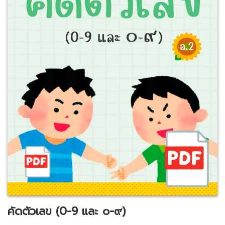
คัดตัวเลข (0-9 และ ๐-๙)