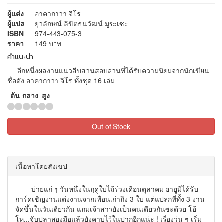
ผู้แต่ง
อาคากาวา จิโร
ผู้แปล
ยุวลักษณ์ ลิขิตธนวัฒน์ มูระเซะ
ISBN
974-443-075-3
ราคา
149 บาท
คำแนะนำ
อีกหนึ่งผลงานแนวสืบสวนสอบสวนที่ได้รับความนิยมจากนักเขียน
ชื่อดัง อาคากาวา จิโร ทั้งชุด 16 เล่ม
ต้น
กลาง
สูง
Out of Stock
เนื้อหาโดยสังเขป
บ่ายแก่ ๆ วันหนึ่งในฤดูใบไม้ร่วงเดือนตุลาคม อายูมิได้รับ
การ์ดเชิญงานแต่งงานจากเพื่อนเก่าถึง 3 ใบ แต่แปลกที่ทั้ง 3 งาน
จัดขึ้นในวันเดียวกัน แถมเจ้าสาวยังเป็นคนเดียวกันซะด้วย โอ้
โห...จับปลาสองมือแล้วยังคาบไว้ในปากอีกแน่ะ ! เรื่องวุ่น ๆ เริ่ม