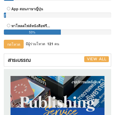
App สอนภาษาญี่ปุ่น
2%
หาโหลดไฟล์หนังสือฟรี...
53%
มีผู้ร่วมโหวต
121
คน
กดโหวต
VIEW ALL
สาระบรรณ