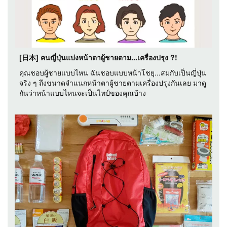
[日本] คนญี่ปุ่นแบ่งหน้าตาผู้ชายตาม...เครื่องปรุง ?!
คุณชอบผู้ชายแบบไหน ฉันชอบแบบหน้าโชยุ...สมกับเป็นญี่ปุ่น
จริง ๆ ถึงขนาดจำแนกหน้าตาผู้ชายตามเครื่องปรุงกันเลย มาดู
กันว่าหน้าแบบไหนจะเป็นไทป์ของคุณบ้าง