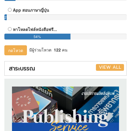
App สอนภาษาญี่ปุ่น
2%
หาโหลดไฟล์หนังสือฟรี...
54%
มีผู้ร่วมโหวต
122
คน
กดโหวต
VIEW ALL
สาระบรรณ