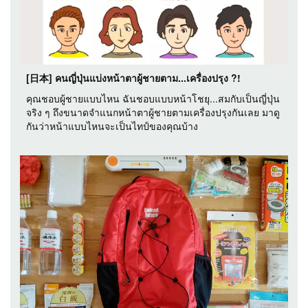
[日本] คนญี่ปุ่นแบ่งหน้าตาผู้ชายตาม...เครื่องปรุง ?!
คุณชอบผู้ชายแบบไหน ฉันชอบแบบหน้าโชยุ...สมกับเป็นญี่ปุ่น
จริง ๆ ถึงขนาดจำแนกหน้าตาผู้ชายตามเครื่องปรุงกันเลย มาดู
กันว่าหน้าแบบไหนจะเป็นไทป์ของคุณบ้าง