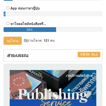
App สอนภาษาญี่ปุ่น
2%
หาโหลดไฟล์หนังสือฟรี...
53%
มีผู้ร่วมโหวต
121
คน
กดโหวต
VIEW ALL
สาระบรรณ