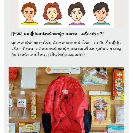
[日本] คนญี่ปุ่นแบ่งหน้าตาผู้ชายตาม...เครื่องปรุง ?!
คุณชอบผู้ชายแบบไหน ฉันชอบแบบหน้าโชยุ...สมกับเป็นญี่ปุ่น
จริง ๆ ถึงขนาดจำแนกหน้าตาผู้ชายตามเครื่องปรุงกันเลย มาดู
กันว่าหน้าแบบไหนจะเป็นไทป์ของคุณบ้าง